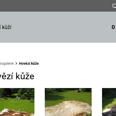
O
 kůží
togalerie
Hovězí kůže
ězí kůže