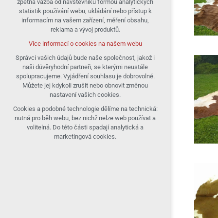
zpětná vazba od návštěvníků formou analytických
statistik používání webu, ukládání nebo přístup k
udržení kontextu stránek (session):
informacím na vašem zařízení, měření obsahu,
případná přihlášení, volby jazyka, apod.
reklama a vývoj produktů.
Volitelná cookies
Více informací o cookies na našem webu
analytická pro anonymizované vyhodnocení
návštěvnosti
Správci vašich údajů bude naše společnost, jakož i
naši důvěryhodní partneři, se kterými neustále
marketingová cookies (Google)
spolupracujeme. Vyjádření souhlasu je dobrovolné.
Více informací o cookies na našem webu
Můžete jej kdykoli zrušit nebo obnovit změnou
nastavení vašich cookies.
Cookies a podobné technologie dělíme na technická:
Přijmout všechny cookies
nutná pro běh webu, bez nichž nelze web používat a
volitelná. Do této části spadají analytická a
Odmítnout vše
marketingová cookies.