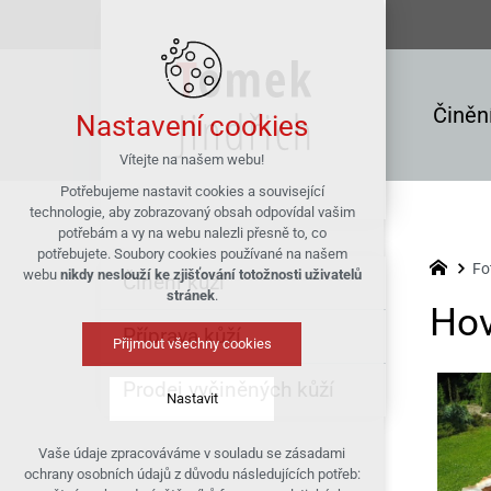
Činění
Nastavení cookies
Vítejte na našem webu!
Potřebujeme nastavit cookies a související
technologie, aby zobrazovaný obsah odpovídal vašim
potřebám a vy na webu nalezli přesně to, co
potřebujete. Soubory cookies používané na našem
Fo
webu
nikdy neslouží ke zjišťování totožnosti uživatelů
Činění kůží
stránek
.
Hov
Příprava kůží
Přijmout všechny cookies
Prodej vyčiněných kůží
Nastavit
Vaše údaje zpracováváme v souladu se zásadami
Technická cookies
ochrany osobních údajů z důvodu následujících potřeb:
nutná pro provozování webu